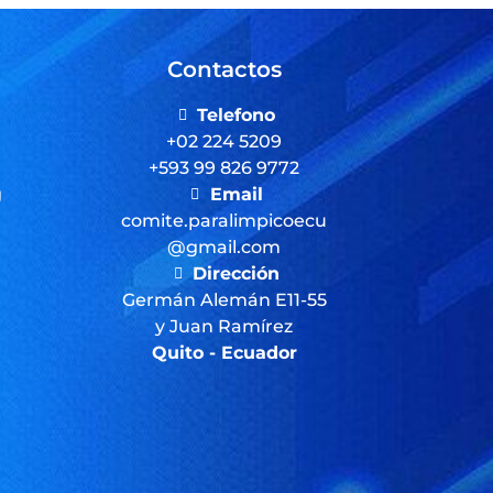
Contactos
Telefono
+02 224 5209
+593 99 826 9772
g
Email
comite.paralimpicoecu
@gmail.com
Dirección
Germán Alemán E11-55
y Juan Ramírez
Quito - Ecuador