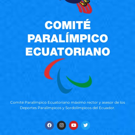
Comité Paralímpico Ecuatoriano máximo rector y asesor de los
Deportes Paralímpicos y Sordolímpicos del Ecuador.