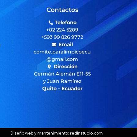
Contactos
Telefono
+02 224 5209
+593 99 826 9772
g
Email
comite.paralimpicoecu
@gmail.com
Dirección
Germán Alemán E11-55
y Juan Ramírez
Quito - Ecuador
Diseño web y mantenimiento: redinstudio.com