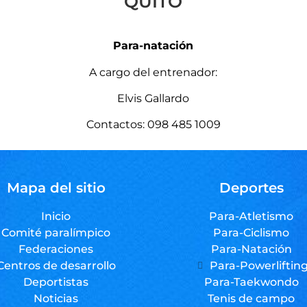
QUITO
Para-natación
A cargo del entrenador:
Elvis Gallardo
Contactos: 098 485 1009
Mapa del sitio
Deportes
Inicio
Para-Atletismo
Comité paralímpico
Para-Ciclismo
Federaciones
Para-Natación
Centros de desarrollo
Para-Powerliftin
Deportistas
Para-Taekwondo
Noticias
Tenis de campo