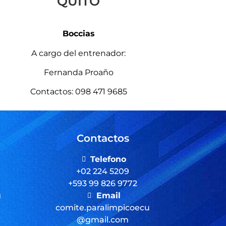
QUITO
Boccias
A cargo del entrenador:
Fernanda Proaño
Contactos: 098 471 9685
Contactos
Telefono
+02 224 5209
+593 99 826 9772
g
Email
comite.paralimpicoecu
@gmail.com