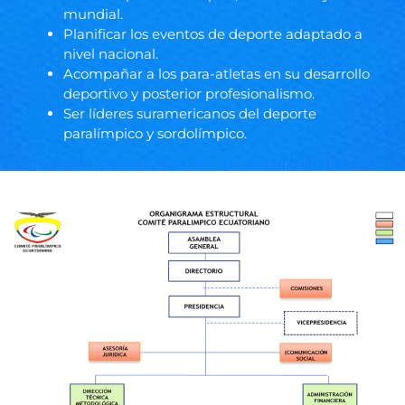
mundial.
Planificar los eventos de deporte adaptado a
nivel nacional.
Acompañar a los para-atletas en su desarrollo
deportivo y posterior profesionalismo.
Ser líderes suramericanos del deporte
paralímpico y sordolímpico.