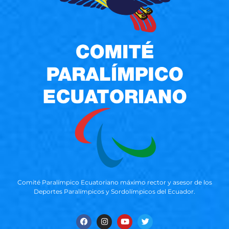
Comité Paralímpico Ecuatoriano máximo rector y asesor de los
Deportes Paralímpicos y Sordolímpicos del Ecuador.