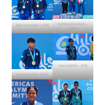
Anthonella Minda –
José Pomatoca – (T12)
(T20)
Iván Padilla – (T13)
Israel Castillo – (T46)