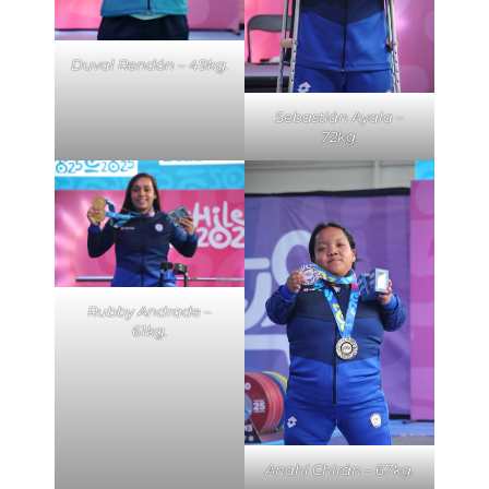
Duval Rendón – 49kg.
Sebastián Ayala –
72kg.
Rubby Andrade –
61kg.
Anahí Chirán – 67kg.