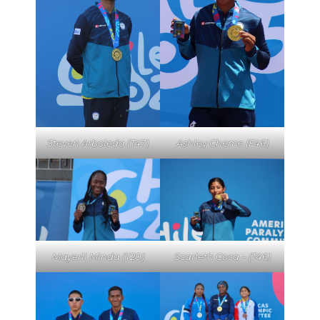
Steven Arboleda (T47)
Ashley Cheme (F46)
Mayerli Minda (T20)
Scarleth Coca – (T46)