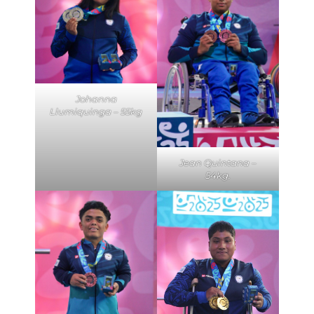
Johanna
Llumiquinga – 55kg
Jean Quintana –
54kg.