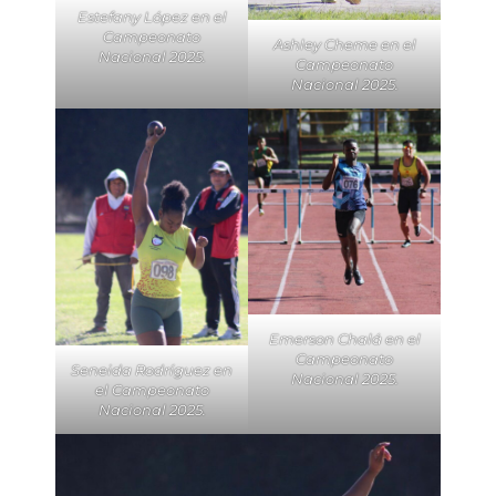
Estefany López en el
Campeonato
Ashley Cheme en el
Nacional 2025.
Campeonato
Nacional 2025.
Emerson Chalá en el
Campeonato
Seneida Rodríguez en
Nacional 2025.
el Campeonato
Nacional 2025.