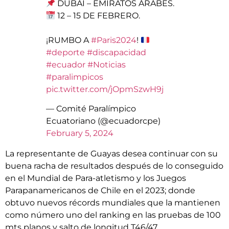
DUBAI – EMIRATOS ÁRABES.
12 – 15 DE FEBRERO.
¡RUMBO A
#Paris2024
!
#deporte
#discapacidad
#ecuador
#Noticias
#paralimpicos
pic.twitter.com/jOpmSzwH9j
— Comité Paralímpico
Ecuatoriano (@ecuadorcpe)
February 5, 2024
La representante de Guayas desea continuar con su
buena racha de resultados después de lo conseguido
en el Mundial de Para-atletismo y los Juegos
Parapanamericanos de Chile en el 2023; donde
obtuvo nuevos récords mundiales que la mantienen
como número uno del ranking en las pruebas de 100
mts planos y salto de longitud T46/47.